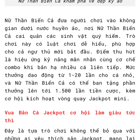
Nữ Thần Biển Cả khám phá vẻ đẹp kỳ ảo
Nữ Thần Biển Cả đưa người chơi vào không
gian dưới nước huyền ảo, nơi Nữ Thần Biển
Cả cai quản các sinh vật quý hiếm. Trò
chơi này có luật chơi dễ hiểu, phù hợp
cho cả ngư thủ mới bắt đầu. Điểm thu hút
là hiệu ứng kỹ năng mãn nhãn cùng cơ chế
combo khi bắn hạ nhiều cá liên tiếp. Mức
thưởng dao động từ 1-20 lần cho cá nhỏ,
và Nữ Thần Biển Cả có thể ban tặng phần
thưởng lên tới 1.500 lần tiền cược, kèm
cơ hội kích hoạt vòng quay Jackpot mini.
Vua Bắn Cá Jackpot cơ hội làm giàu tức
thì
Đây là tựa trò chơi không thể bỏ qua với
những ai yêu thích săn Jackpot, mang lại