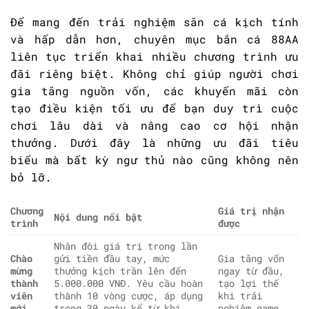
Để mang đến trải nghiệm săn cá kịch tính
và hấp dẫn hơn, chuyên mục bắn cá 88AA
liên tục triển khai nhiều chương trình ưu
đãi riêng biệt. Không chỉ giúp người chơi
gia tăng nguồn vốn, các khuyến mãi còn
tạo điều kiện tối ưu để bạn duy trì cuộc
chơi lâu dài và nâng cao cơ hội nhận
thưởng. Dưới đây là những ưu đãi tiêu
biểu mà bất kỳ ngư thủ nào cũng không nên
bỏ lỡ.
Chương
Giá trị nhận
Nội dung nổi bật
trình
được
Nhân đôi giá trị trong lần
Chào
gửi tiền đầu tay, mức
Gia tăng vốn
mừng
thưởng kịch trần lên đến
ngay từ đầu,
thành
5.000.000 VNĐ. Yêu cầu hoàn
tạo lợi thế
viên
thành 10 vòng cược, áp dụng
khi trải
mới
trong 30 ngày kể từ khi
nghiệm game