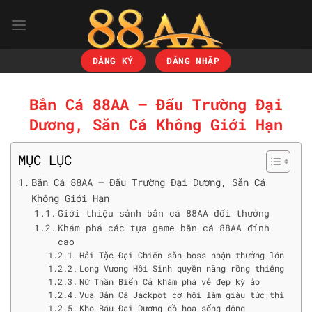
Bỏ
qua
nội
dung
ĐĂNG KÝ
ĐĂNG NHẬP
Bắn Cá 88AA – Đấu Trường Đại
Dương, Săn Cá Không Giới Hạn
MỤC LỤC
Bắn Cá 88AA – Đấu Trường Đại Dương, Săn Cá
Không Giới Hạn
Giới thiệu sảnh bắn cá 88AA đổi thưởng
Khám phá các tựa game bắn cá 88AA đỉnh
cao
Hải Tặc Đại Chiến săn boss nhận thưởng lớn
Long Vương Hồi Sinh quyền năng rồng thiêng
Nữ Thần Biển Cả khám phá vẻ đẹp kỳ ảo
Vua Bắn Cá Jackpot cơ hội làm giàu tức thì
Kho Báu Đại Dương đồ họa sống động