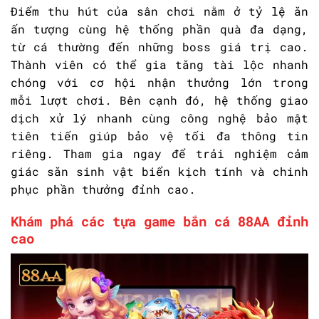
Điểm thu hút của sân chơi nằm ở tỷ lệ ăn
ấn tượng cùng hệ thống phần quà đa dạng,
từ cá thường đến những boss giá trị cao.
Thành viên có thể gia tăng tài lộc nhanh
chóng với cơ hội nhận thưởng lớn trong
mỗi lượt chơi. Bên cạnh đó, hệ thống giao
dịch xử lý nhanh cùng công nghệ bảo mật
tiên tiến giúp bảo vệ tối đa thông tin
riêng. Tham gia ngay để trải nghiệm cảm
giác săn sinh vật biển kịch tính và chinh
phục phần thưởng đỉnh cao.
Khám phá các tựa game bắn cá 88AA đỉnh
cao