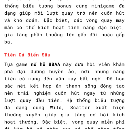
thống biểu tượng bonus cùng minigame đa
dạng giúp mỗi lượt quay trở nên cuốn hút
và khó đoán. Đặc biệt, các vòng quay may
mắn có thể kích hoạt tính năng đặc biệt,
gia tăng phần thưởng lên gấp đôi hoặc gấp
ba.
Tiên Cá Biển Sâu
Tựa game
nổ hũ 88AA
này đưa hội viên khám
phá đại dương huyền ảo, nơi những nàng
tiên cá mang đến vận may bất ngờ. Đồ họa
sắc nét kết hợp âm thanh sống động tạo
nên trải nghiệm cuốn hút ngay từ những
lượt quay đầu tiên. Hệ thống biểu tượng
đa dạng cùng Wild, Scatter xuất hiện
thường xuyên giúp gia tăng cơ hội kích
hoạt thưởng. Đặc biệt, vòng quay miễn phí
đi kèm hệ số nhân cao có thể nâng tổng