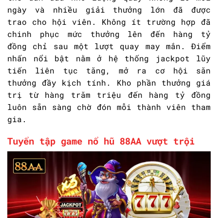
ngày và nhiều giải thưởng lớn đã được
trao cho hội viên. Không ít trường hợp đã
chinh phục mức thưởng lên đến hàng tỷ
đồng chỉ sau một lượt quay may mắn. Điểm
nhấn nổi bật nằm ở hệ thống jackpot lũy
tiến liên tục tăng, mở ra cơ hội săn
thưởng đầy kịch tính. Kho phần thưởng giá
trị từ hàng trăm triệu đến hàng tỷ đồng
luôn sẵn sàng chờ đón mỗi thành viên tham
gia.
Tuyển tập game nổ hũ 88AA vượt trội