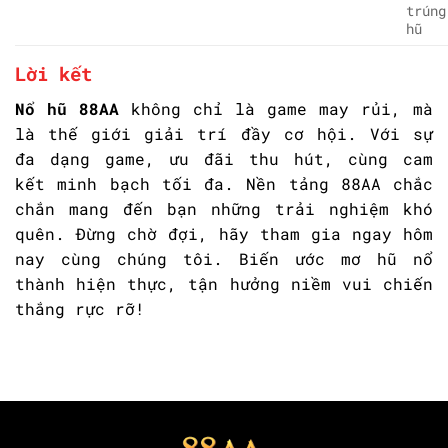
trúng
hũ
Lời kết
Nổ hũ 88AA
không chỉ là game may rủi, mà
là thế giới giải trí đầy cơ hội. Với sự
đa dạng game, ưu đãi thu hút, cùng cam
kết minh bạch tối đa. Nền tảng 88AA chắc
chắn mang đến bạn những trải nghiệm khó
quên. Đừng chờ đợi, hãy tham gia ngay hôm
nay cùng chúng tôi. Biến ước mơ hũ nổ
thành hiện thực, tận hưởng niềm vui chiến
thắng rực rỡ!