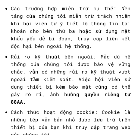
Các trường hợp miễn trừ cụ thể: Nền
tảng của chúng tôi miễn trừ trách nhiệm
khi hội viên tự ý tiết lộ thông tin tài
khoản cho bên thứ ba hoặc sử dụng mật
khẩu yếu dễ bị đoán, truy cập liên kết
độc hại bên ngoài hệ thống.
Rủi ro kỹ thuật bên ngoài: Mặc dù hệ
thống của chúng tôi được bảo vệ vững
chắc, vẫn có những rủi ro kỹ thuật vượt
ngoài tầm kiểm soát. Việc hội viên sử
dụng thiết bị kém bảo mật cũng có thể
gây rò rỉ, ảnh hưởng
quyền riêng tư
88AA
.
Cách thức hoạt động cookie: Cookie là
những tệp văn bản nhỏ được lưu trữ trên
thiết bị của bạn khi truy cập trang web
của chúng tôi.