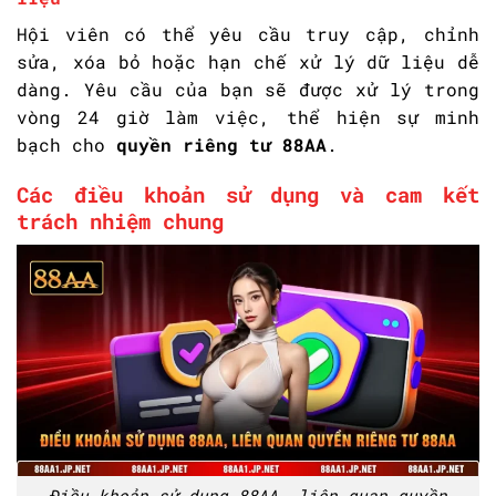
Hội viên có thể yêu cầu truy cập, chỉnh
sửa, xóa bỏ hoặc hạn chế xử lý dữ liệu dễ
dàng. Yêu cầu của bạn sẽ được xử lý trong
vòng 24 giờ làm việc, thể hiện sự minh
bạch cho
quyền riêng tư 88AA
.
Các điều khoản sử dụng và cam kết
trách nhiệm chung
Điều khoản sử dụng 88AA, liên quan quyền