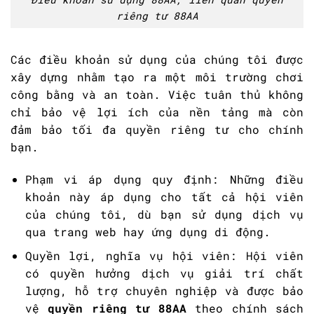
riêng tư 88AA
Các điều khoản sử dụng của chúng tôi được
xây dựng nhằm tạo ra một môi trường chơi
công bằng và an toàn. Việc tuân thủ không
chỉ bảo vệ lợi ích của nền tảng mà còn
đảm bảo tối đa quyền riêng tư cho chính
bạn.
Phạm vi áp dụng quy định: Những điều
khoản này áp dụng cho tất cả hội viên
của chúng tôi, dù bạn sử dụng dịch vụ
qua trang web hay ứng dụng di động.
Quyền lợi, nghĩa vụ hội viên: Hội viên
có quyền hưởng dịch vụ giải trí chất
lượng, hỗ trợ chuyên nghiệp và được bảo
vệ
quyền riêng tư 88AA
theo chính sách