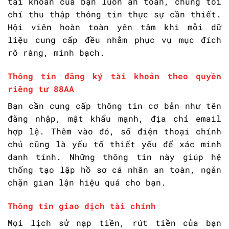
tài khoản của bạn luôn an toàn, chúng tôi
chỉ thu thập thông tin thực sự cần thiết.
Hội viên hoàn toàn yên tâm khi mỗi dữ
liệu cung cấp đều nhằm phục vụ mục đích
rõ ràng, minh bạch.
Thông tin đăng ký tài khoản theo quyền
riêng tư 88AA
Bạn cần cung cấp thông tin cơ bản như tên
đăng nhập, mật khẩu mạnh, địa chỉ email
hợp lệ. Thêm vào đó, số điện thoại chính
chủ cũng là yếu tố thiết yếu để xác minh
danh tính. Những thông tin này giúp hệ
thống tạo lập hồ sơ cá nhân an toàn, ngăn
chặn gian lận hiệu quả cho bạn.
Thông tin giao dịch tài chính
Mọi lịch sử nạp tiền, rút tiền của bạn