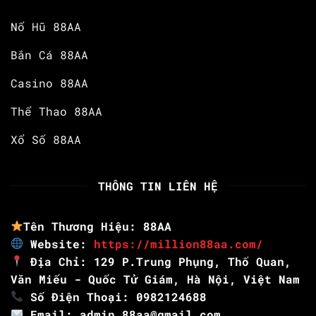
Nổ Hũ 88AA
Bắn Cá 88AA
Casino 88AA
Thể Thao 88AA
Xổ Số 88AA
THÔNG TIN LIÊN HỆ
Tên Thương Hiệu: 88AA
Website:
https://million88aa.com/
Địa Chỉ: 129 P.Trung Phụng, Thổ Quan,
Văn Miếu - Quốc Tử Giám, Hà Nội, Việt Nam
Số Điện Thoại: 0982124688
Email:
admin.88aa@gmail.com