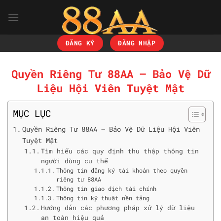
Bỏ
qua
nội
dung
ĐĂNG KÝ
ĐĂNG NHẬP
Quyền Riêng Tư 88AA – Bảo Vệ Dữ
Liệu Hội Viên Tuyệt Mật
MỤC LỤC
Quyền Riêng Tư 88AA – Bảo Vệ Dữ Liệu Hội Viên
Tuyệt Mật
Tìm hiểu các quy định thu thập thông tin
người dùng cụ thể
Thông tin đăng ký tài khoản theo quyền
riêng tư 88AA
Thông tin giao dịch tài chính
Thông tin kỹ thuật nền tảng
Hướng dẫn các phương pháp xử lý dữ liệu
an toàn hiệu quả