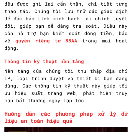
đều được ghi lại cẩn thận, chi tiết từng
thao tác. Chúng tôi lưu trữ các giao dịch
để đảm bảo tính minh bạch tài chính tuyệt
đối, giúp bạn dễ dàng tra soát. Điều này
còn hỗ trợ bạn kiểm soát dòng tiền, bảo
vệ
quyền riêng tư 88AA
trong mọi hoạt
động.
Thông tin kỹ thuật nền tảng
Nền tảng của chúng tôi thu thập địa chỉ
IP, loại trình duyệt và thiết bị bạn đang
dùng. Các thông tin kỹ thuật này giúp tối
ưu hiệu suất trang web, phát hiện truy
cập bất thường ngay lập tức.
Hướng dẫn các phương pháp xử lý dữ
liệu an toàn hiệu quả