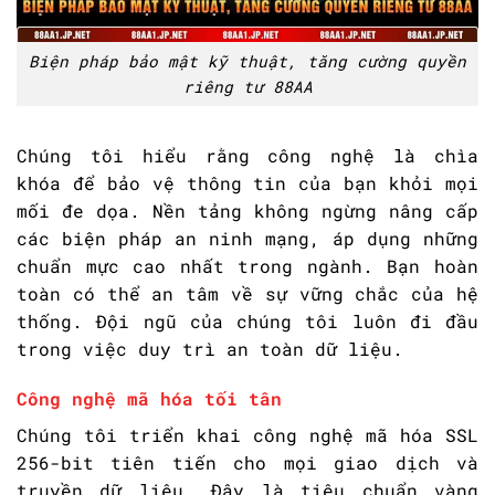
Biện pháp bảo mật kỹ thuật, tăng cường quyền
riêng tư 88AA
Chúng tôi hiểu rằng công nghệ là chìa
khóa để bảo vệ thông tin của bạn khỏi mọi
mối đe dọa. Nền tảng không ngừng nâng cấp
các biện pháp an ninh mạng, áp dụng những
chuẩn mực cao nhất trong ngành. Bạn hoàn
toàn có thể an tâm về sự vững chắc của hệ
thống. Đội ngũ của chúng tôi luôn đi đầu
trong việc duy trì an toàn dữ liệu.
Công nghệ mã hóa tối tân
Chúng tôi triển khai công nghệ mã hóa SSL
256-bit tiên tiến cho mọi giao dịch và
truyền dữ liệu. Đây là tiêu chuẩn vàng