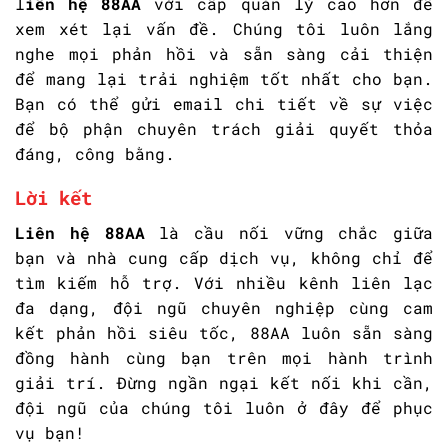
l
iên hệ 88AA
với cấp quản lý cao hơn để
xem xét lại vấn đề. Chúng tôi luôn lắng
nghe mọi phản hồi và sẵn sàng cải thiện
để mang lại trải nghiệm tốt nhất cho bạn.
Bạn có thể gửi email chi tiết về sự việc
để bộ phận chuyên trách giải quyết thỏa
đáng, công bằng.
Lời kết
Liên hệ 88AA
là cầu nối vững chắc giữa
bạn và nhà cung cấp dịch vụ, không chỉ để
tìm kiếm hỗ trợ. Với nhiều kênh liên lạc
đa dạng, đội ngũ chuyên nghiệp cùng cam
kết phản hồi siêu tốc, 88AA luôn sẵn sàng
đồng hành cùng bạn trên mọi hành trình
giải trí. Đừng ngần ngại kết nối khi cần,
đội ngũ của chúng tôi luôn ở đây để phục
vụ bạn!