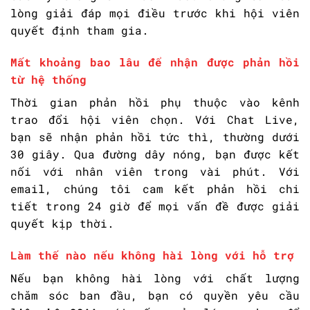
lòng giải đáp mọi điều trước khi hội viên
quyết định tham gia.
Mất khoảng bao lâu để nhận được phản hồi
từ hệ thống
Thời gian phản hồi phụ thuộc vào kênh
trao đổi hội viên chọn. Với Chat Live,
bạn sẽ nhận phản hồi tức thì, thường dưới
30 giây. Qua đường dây nóng, bạn được kết
nối với nhân viên trong vài phút. Với
email, chúng tôi cam kết phản hồi chi
tiết trong 24 giờ để mọi vấn đề được giải
quyết kịp thời.
Làm thế nào nếu không hài lòng với hỗ trợ
Nếu bạn không hài lòng với chất lượng
chăm sóc ban đầu, bạn có quyền yêu cầu