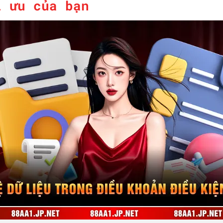
i ưu của bạn