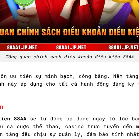
Tổng quan chính sách điều khoản điều kiện 88AA
uôn ưu tiên sự minh bạch, công bằng. Nền tảng
nh này áp dụng cho tất cả hành động đăng ký 
n
kiện 88AA
sẽ tự động áp dụng ngay từ lúc bạ
từ cá cược thể thao, casino trực tuyến đến m
n tảng đều chịu sự quản lý, đảm bảo tính nhấ