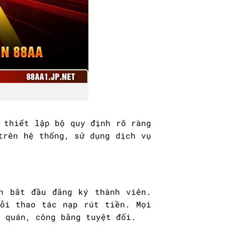
 thiết lập bộ quy định rõ ràng
trên hệ thống, sử dụng dịch vụ
n bắt đầu đăng ký thành viên.
ỗi thao tác nạp rút tiền. Mọi
t quán, công bằng tuyệt đối.