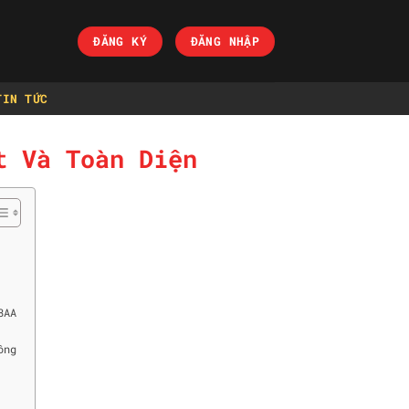
ĐĂNG KÝ
ĐĂNG NHẬP
TIN TỨC
t Và Toàn Diện
8AA
ông