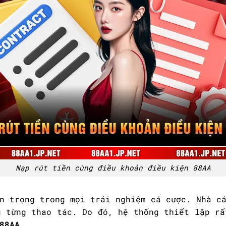
Nạp rút tiền cùng điều khoản điều kiện 88AA
n trọng trong mọi trải nghiệm cá cược. Nhà c
g từng thao tác. Do đó, hệ thống thiết lập rấ
88AA
.