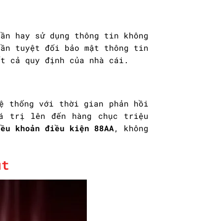
lần hay sử dụng thông tin không
cần tuyệt đối bảo mật thông tin
ất cả quy định của nhà cái.
ệ thống với thời gian phản hồi
á trị lên đến hàng chục triệu
iều khoản điều kiện 88AA
, không
út