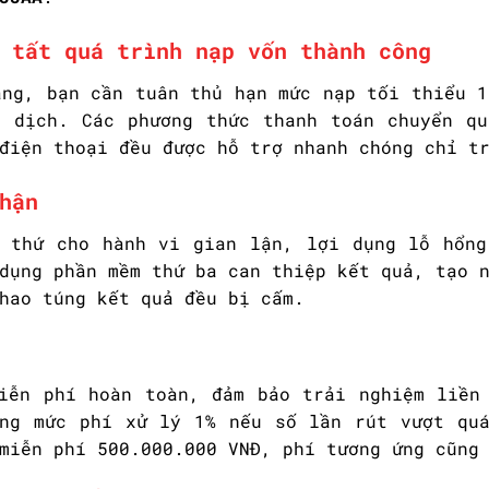
 tất quá trình nạp vốn thành công
ảng, bạn cần tuân thủ hạn mức nạp tối thiểu 1
o dịch. Các phương thức thanh toán chuyển qu
điện thoại đều được hỗ trợ nhanh chóng chỉ t
hận
g thứ cho hành vi gian lận, lợi dụng lỗ hổng
dụng phần mềm thứ ba can thiệp kết quả, tạo 
hao túng kết quả đều bị cấm.
iễn phí hoàn toàn, đảm bảo trải nghiệm liền
ụng mức phí xử lý 1% nếu số lần rút vượt quá
miễn phí 500.000.000 VNĐ, phí tương ứng cũng