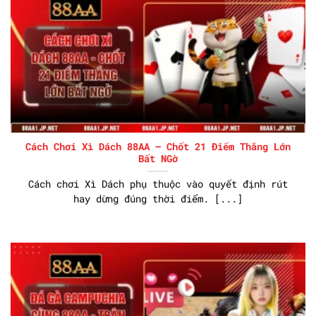
Cách Chơi Xì Dách 88AA – Chốt 21 Điểm Thắng Lớn
Bất NGờ
Cách chơi Xì Dách phụ thuộc vào quyết định rút
hay dừng đúng thời điểm. [...]