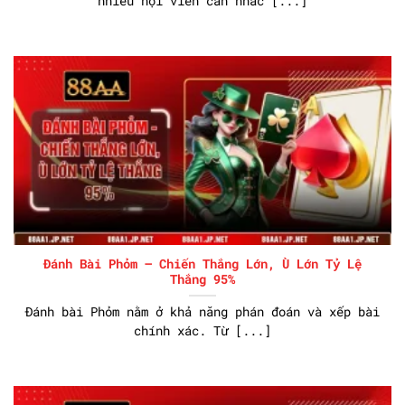
nhiều hội viên cân nhắc [...]
Đánh Bài Phỏm – Chiến Thắng Lớn, Ù Lớn Tỷ Lệ
Thắng 95%
Đánh bài Phỏm nằm ở khả năng phán đoán và xếp bài
chính xác. Từ [...]