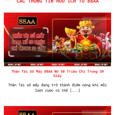
CÁC THÔNG TIN HỮU ÍCH TỪ 88AA
Thần Tài Số Mấy 88AA Nổ 50 Triệu Chỉ Trong 30
Giây
Thần Tài số mấy đang trở thành điểm nóng khi mỗi
lượt cược có thể [...]