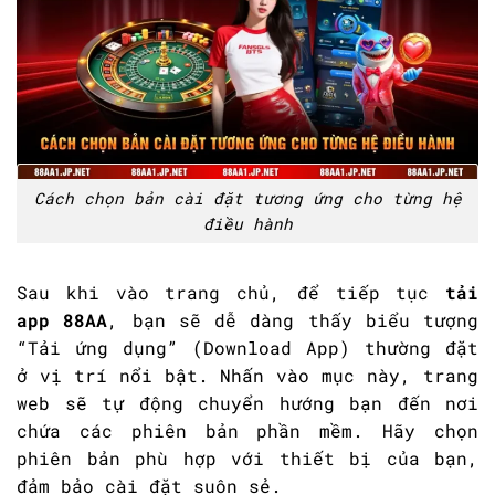
Cách chọn bản cài đặt tương ứng cho từng hệ
điều hành
Sau khi vào trang chủ, để tiếp tục
tải
app 88AA
, bạn sẽ dễ dàng thấy biểu tượng
“Tải ứng dụng” (Download App) thường đặt
ở vị trí nổi bật. Nhấn vào mục này, trang
web sẽ tự động chuyển hướng bạn đến nơi
chứa các phiên bản phần mềm. Hãy chọn
phiên bản phù hợp với thiết bị của bạn,
đảm bảo cài đặt suôn sẻ.