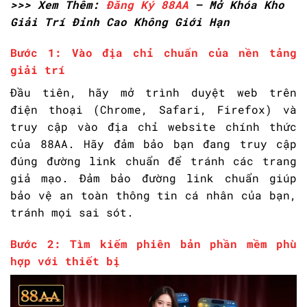
>>> Xem Thêm:
Đăng Ký 88AA
– Mở Khóa Kho
Giải Trí Đỉnh Cao Không Giới Hạn
Bước 1: Vào địa chỉ chuẩn của nền tảng
giải trí
Đầu tiên, hãy mở trình duyệt web trên
điện thoại (Chrome, Safari, Firefox) và
truy cập vào địa chỉ website chính thức
của 88AA. Hãy đảm bảo bạn đang truy cập
đúng đường link chuẩn để tránh các trang
giả mạo. Đảm bảo đường link chuẩn giúp
bảo vệ an toàn thông tin cá nhân của bạn,
tránh mọi sai sót.
Bước 2: Tìm kiếm phiên bản phần mềm phù
hợp với thiết bị