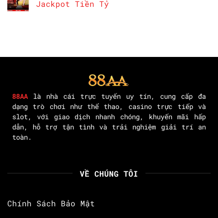
Jackpot Tiền Tỷ
88AA
là nhà cái trực tuyến uy tín, cung cấp đa
dạng trò chơi như thể thao, casino trực tiếp và
slot, với giao dịch nhanh chóng, khuyến mãi hấp
dẫn, hỗ trợ tận tình và trải nghiệm giải trí an
toàn.
VỀ CHÚNG TÔI
Chính Sách Bảo Mật