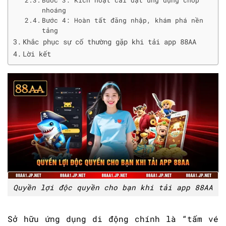
Bước 3: Kích hoạt cài đặt ứng dụng chớp
nhoáng
Bước 4: Hoàn tất đăng nhập, khám phá nền
tảng
Khắc phục sự cố thường gặp khi tải app 88AA
Lời kết
Quyền lợi độc quyền cho bạn khi tải app 88AA
Sở hữu ứng dụng di động chính là “tấm vé