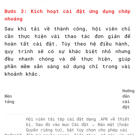
Bước 3: Kích hoạt cài đặt ứng dụng chớp
nhoáng
Sau khi tải về thành công, hội viên chỉ
cần thực hiện vài thao tác đơn giản để
hoàn tất cài đặt. Tùy theo hệ điều hành,
quy trình sẽ có sự khác biệt nhỏ nhưng
đều nhanh chóng và dễ thực hiện, giúp
phần mềm sẵn sàng sử dụng chỉ trong vài
khoảnh khắc.
Hướng
Nền
dẫn
tảng
cài
đặt
Hội viên tải tệp cài đặt dạng .APK về thiết
bị. Sau đó vào mục Cài đặt → Bảo mật (hoặc
Quyền riêng tư), bật tùy chọn cho phép cài