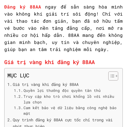
Đăng ký 88AA
ngay để sẵn sàng hòa mình
vào không khí giải trí sôi động! Chỉ với
vài thao tác đơn giản, bạn đã sở hữu tấm
vé bước vào nền tảng đẳng cấp, nơi mở ra
nhiều cơ hội hấp dẫn. 88AA mang đến không
gian minh bạch, uy tín và chuyên nghiệp,
giúp bạn an tâm trải nghiệm mỗi ngày.
Giá trị vàng khi đăng ký 88AA
MỤC LỤC
Giá trị vàng khi đăng ký 88AA
Quyền lợi thưởng độc quyền tân thủ
Truy cập kho trò chơi khổng lồ với nhiều
lựa chọn
Cam kết bảo vệ dữ liệu bằng công nghệ bảo
mật
Quy trình đăng ký 88AA cực tốc chỉ trong vài
phút thực hiện