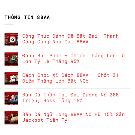
THÔNG TIN 88AA
Công Thức Đánh Đề Bất Bại, Thành
Công Cùng Nhà Cái 88AA
Đánh Bài Phỏm – Chiến Thắng Lớn, Ù
Lớn Tỷ Lệ Thắng 95%
Cách Chơi Xì Dách 88AA – Chốt 21
Điểm Thắng Lớn Bất NGờ
Bắn Cá Thần Tài Đại Dương Nổ 200
Triệu, Boss Tăng 15%
Bắn Cá Ngũ Long 88AA Nổ Hũ 15% Săn
Jackpot Tiền Tỷ