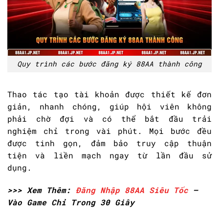
Quy trình các bước đăng ký 88AA thành công
Thao tác tạo tài khoản được thiết kế đơn
giản, nhanh chóng, giúp hội viên không
phải chờ đợi và có thể bắt đầu trải
nghiệm chỉ trong vài phút. Mọi bước đều
được tinh gọn, đảm bảo truy cập thuận
tiện và liền mạch ngay từ lần đầu sử
dụng.
>>> Xem Thêm:
Đăng Nhập 88AA Siêu Tốc
–
Vào Game Chỉ Trong 30 Giây