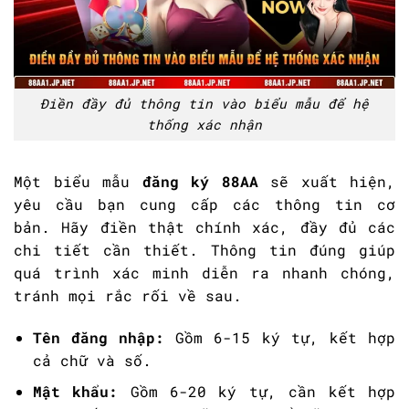
Điền đầy đủ thông tin vào biểu mẫu để hệ
thống xác nhận
Một biểu mẫu
đăng ký 88AA
sẽ xuất hiện,
yêu cầu bạn cung cấp các thông tin cơ
bản. Hãy điền thật chính xác, đầy đủ các
chi tiết cần thiết. Thông tin đúng giúp
quá trình xác minh diễn ra nhanh chóng,
tránh mọi rắc rối về sau.
Tên đăng nhập:
Gồm 6-15 ký tự, kết hợp
cả chữ và số.
Mật khẩu:
Gồm 6-20 ký tự, cần kết hợp