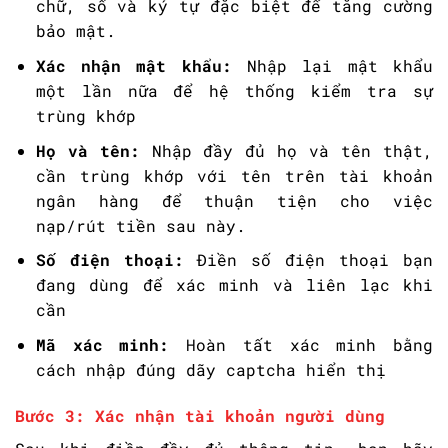
chữ, số và ký tự đặc biệt để tăng cường
bảo mật.
Xác nhận mật khẩu:
Nhập lại mật khẩu
một lần nữa để hệ thống kiểm tra sự
trùng khớp
Họ và tên:
Nhập đầy đủ họ và tên thật,
cần trùng khớp với tên trên tài khoản
ngân hàng để thuận tiện cho việc
nạp/rút tiền sau này.
Số điện thoại:
Điền số điện thoại bạn
đang dùng để xác minh và liên lạc khi
cần
Mã xác minh:
Hoàn tất xác minh bằng
cách nhập đúng dãy captcha hiển thị
Bước 3: Xác nhận tài khoản người dùng