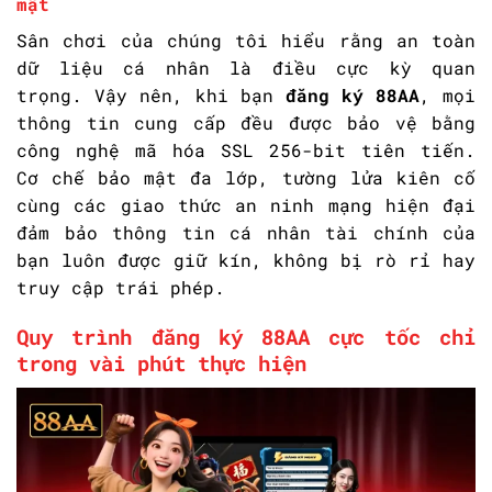
mật
Sân chơi của chúng tôi hiểu rằng an toàn
dữ liệu cá nhân là điều cực kỳ quan
trọng. Vậy nên, khi bạn
đăng ký 88AA
, mọi
thông tin cung cấp đều được bảo vệ bằng
công nghệ mã hóa SSL 256-bit tiên tiến.
Cơ chế bảo mật đa lớp, tường lửa kiên cố
cùng các giao thức an ninh mạng hiện đại
đảm bảo thông tin cá nhân tài chính của
bạn luôn được giữ kín, không bị rò rỉ hay
truy cập trái phép.
Quy trình đăng ký 88AA cực tốc chỉ
trong vài phút thực hiện