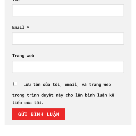
Email
*
Trang web
Lưu tên của tôi, email, và trang web
trong trình duyệt này cho lần bình luận kế
tiếp của tôi.