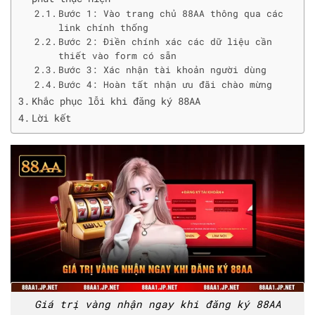
Bước 1: Vào trang chủ 88AA thông qua các
link chính thống
Bước 2: Điền chính xác các dữ liệu cần
thiết vào form có sẵn
Bước 3: Xác nhận tài khoản người dùng
Bước 4: Hoàn tất nhận ưu đãi chào mừng
Khắc phục lỗi khi đăng ký 88AA
Lời kết
Giá trị vàng nhận ngay khi đăng ký 88AA