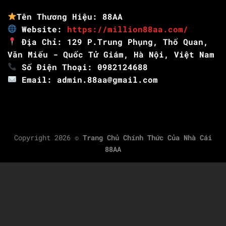
Tên Thương Hiệu: 88AA
Website:
https://million88aa.com/
Địa Chỉ: 129 P.Trung Phụng, Thổ Quan,
Văn Miếu - Quốc Tử Giám, Hà Nội, Việt Nam
Số Điện Thoại: 0982124688
Email:
admin.88aa@gmail.com
Copyright 2026 ©
Trang Chủ Chính Thức Của Nhà Cái
88AA