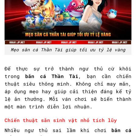
Mẹo săn cá Thần Tài giúp tối ưu tỷ lệ vàng
Để thực sự trở thành ngư thủ cừ khôi
trong
bắn cá Thần Tài
, bạn cần chiến
thuật siêu thông minh. Không chỉ may mắn,
áp dụng mẹo hay giúp cải thiện đáng kể tỷ
lệ ăn thưởng. Mỗi ván chơi sẽ biến thành
một màn trình diễn lợi nhuận.
Chiến thuật săn sinh vật nhỏ tích lũy
Nhiều ngư thủ sai lầm khi chơi
bắn cá