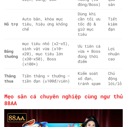
đông/Boss)
săn
Dùng khi
Auto bắn, khóa mục
cần tối ưu
Tiết
Hỗ trợ
tiêu, hiệu ứng khống
tốc độ &
kiệm
chế
giữ mục
đạn
tiêu
mục tiêu nhỏ (x2–x5),
Ưu tiên cá
sinh vật vừa (x10–
Lợi
Bảng
vừa + Boss
x20), mục tiêu lớn
nhuận
thưởng
đúng thời
(x30–x50), Boss
cao
điểm
(x100+)
Kiểm soát
Chủ
Thắng
Tiền thắng = thưởng –
số đạn,
động
thua
tiền đạn (≥100đ/viên)
tránh spam
lời/lỗ
Mẹo săn cá chuyên nghiệp cùng ngư thủ
88AA