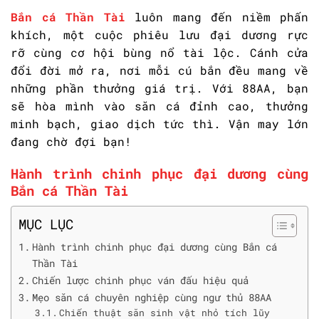
Bắn cá Thần Tài
luôn mang đến niềm phấn
khích, một cuộc phiêu lưu đại dương rực
rỡ cùng cơ hội bùng nổ tài lộc. Cánh cửa
đổi đời mở ra, nơi mỗi cú bắn đều mang về
những phần thưởng giá trị. Với 88AA, bạn
sẽ hòa mình vào săn cá đỉnh cao, thưởng
minh bạch, giao dịch tức thì. Vận may lớn
đang chờ đợi bạn!
Hành trình chinh phục đại dương cùng
Bắn cá Thần Tài
MỤC LỤC
Hành trình chinh phục đại dương cùng Bắn cá
Thần Tài
Chiến lược chinh phục ván đấu hiệu quả
Mẹo săn cá chuyên nghiệp cùng ngư thủ 88AA
Chiến thuật săn sinh vật nhỏ tích lũy