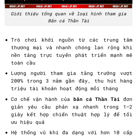
Giới thiệu tổng quan về loại hình tham gia
Bắn cá Thần Tài
Trò chơi khởi nguồn từ các trung tâm
thương mại và nhanh chóng lan rộng khi
nền tảng trực tuyến phát triển mạnh mẽ
toàn cầu
Lượng người tham gia tăng trưởng vượt
200% trong 3 năm gần đây, thu hút hàng
triệu tài khoản hoạt động mỗi tháng
Cơ chế vận hành của
bắn cá Thần Tài
đơn
giản yêu cầu phản xạ nhanh trong 1–2
giây kết hợp chiến thuật hợp lý để tối
ưu hiệu quả
Hệ thống vũ khí đa dạng với hơn 10 cấp