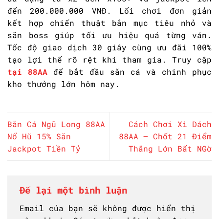
đến 200.000.000 VNĐ. Lối chơi đơn giản
kết hợp chiến thuật bắn mục tiêu nhỏ và
săn boss giúp tối ưu hiệu quả từng ván.
Tốc độ giao dịch 30 giây cùng ưu đãi 100%
tạo lợi thế rõ rệt khi tham gia. Truy cập
tại 88AA
để bắt đầu săn cá và chinh phục
kho thưởng lớn hôm nay.
Bắn Cá Ngũ Long 88AA
Cách Chơi Xì Dách
Nổ Hũ 15% Săn
88AA – Chốt 21 Điểm
Jackpot Tiền Tỷ
Thắng Lớn Bất NGờ
Để lại một bình luận
Email của bạn sẽ không được hiển thị