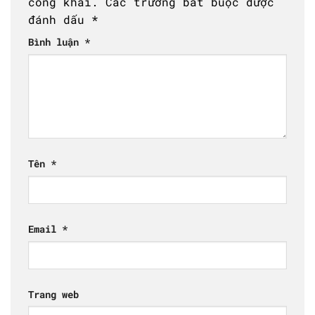
công khai.
Các trường bắt buộc được
đánh dấu
*
Bình luận
*
Tên
*
Email
*
Trang web