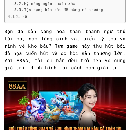
Kỹ năng ngắm chuẩn xác
Tận dụng bảo bối để bùng nổ thưởng
Lời kết
Bạn đã sẵn sàng hóa thân thành ngư thủ
tài ba, săn lùng sinh vật biển kỳ thú và
rinh về kho báu? Tựa game này thu hút bởi
đồ họa cuốn hút và cơ hội săn thưởng lớn.
Với 88AA, mỗi cú bắn đều trở nên vô cùng
giá trị, định hình lại cách bạn giải trí.