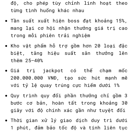
độ, cho phép tùy chỉnh linh hoạt theo
từng tình huống khác nhau
Tần suất xuất hiện boss đạt khoảng 15%,
mang lại cơ hội nhận thưởng giá trị cao
trong mỗi phiên trải nghiệm
Kho vật phẩm hỗ trợ gồm hơn 20 loại đặc
biệt, tăng hiệu suất săn thưởng lên
thêm 25–40%
Giá trị jackpot có thể chạm mốc
200.000.000 VNĐ, tạo sức hút mạnh mẽ
với tỷ lệ quay trúng cực hiếm dưới 1%
Quy trình quy đổi phần thưởng chỉ gồm 3
bước cơ bản, hoàn tất trong khoảng 30
giây với độ chính xác gần như tuyệt đối
Thời gian xử lý giao dịch duy trì dưới
1 phút, đảm bảo tốc độ và tính liên tục