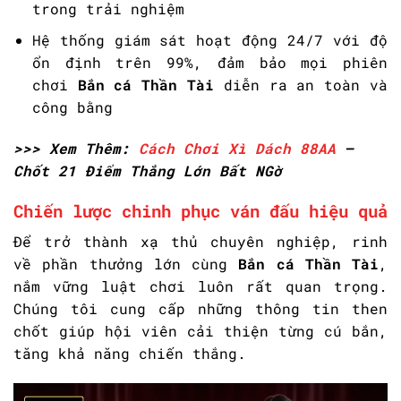
trong trải nghiệm
Hệ thống giám sát hoạt động 24/7 với độ
ổn định trên 99%, đảm bảo mọi phiên
chơi
Bắn cá Thần Tài
diễn ra an toàn và
công bằng
>>> Xem Thêm:
Cách Chơi Xì Dách 88AA
–
Chốt 21 Điểm Thắng Lớn Bất NGờ
Chiến lược chinh phục ván đấu hiệu quả
Để trở thành xạ thủ chuyên nghiệp, rinh
về phần thưởng lớn cùng
Bắn cá Thần Tài
,
nắm vững luật chơi luôn rất quan trọng.
Chúng tôi cung cấp những thông tin then
chốt giúp hội viên cải thiện từng cú bắn,
tăng khả năng chiến thắng.