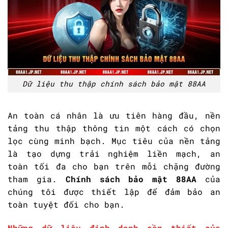
Dữ liệu thu thập chính sách bảo mật 88AA
An toàn cá nhân là ưu tiên hàng đầu, nền
tảng thu thập thông tin một cách có chọn
lọc cùng minh bạch. Mục tiêu của nền tảng
là tạo dựng trải nghiệm liền mạch, an
toàn tối đa cho bạn trên mỗi chặng đường
tham gia.
Chính sách bảo mật 88AA
của
chúng tôi được thiết lập để đảm bảo an
toàn tuyệt đối cho bạn.
Những dữ liệu định danh cần thiết của