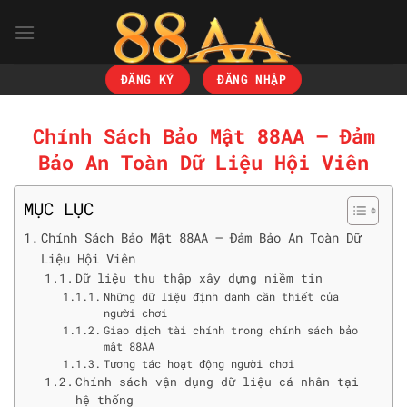
Bỏ
qua
nội
dung
ĐĂNG KÝ
ĐĂNG NHẬP
Chính Sách Bảo Mật 88AA – Đảm
Bảo An Toàn Dữ Liệu Hội Viên
MỤC LỤC
Chính Sách Bảo Mật 88AA – Đảm Bảo An Toàn Dữ
Liệu Hội Viên
Dữ liệu thu thập xây dựng niềm tin
Những dữ liệu định danh cần thiết của
người chơi
Giao dịch tài chính trong chính sách bảo
mật 88AA
Tương tác hoạt động người chơi
Chính sách vận dụng dữ liệu cá nhân tại
hệ thống