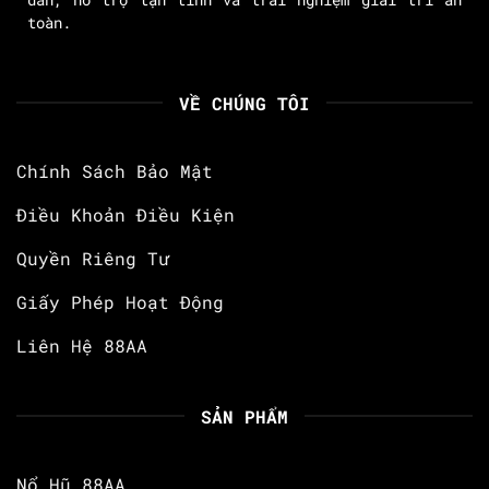
toàn.
VỀ CHÚNG TÔI
Chính Sách Bảo Mật
Điều Khoản Điều Kiện
Quyền Riêng Tư
Giấy Phép Hoạt Động
Liên Hệ 88AA
SẢN PHẨM
Nổ Hũ 88AA