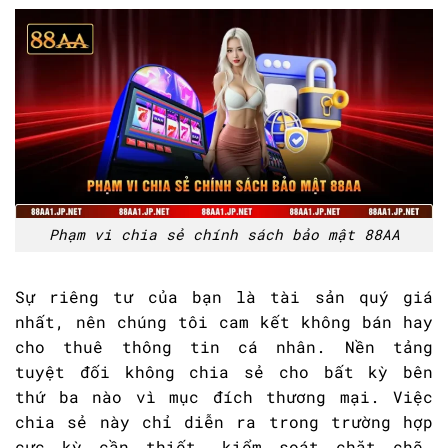
Phạm vi chia sẻ chính sách bảo mật 88AA
Sự riêng tư của bạn là tài sản quý giá
nhất, nên chúng tôi cam kết không bán hay
cho thuê thông tin cá nhân. Nền tảng
tuyệt đối không chia sẻ cho bất kỳ bên
thứ ba nào vì mục đích thương mại. Việc
chia sẻ này chỉ diễn ra trong trường hợp
cực kỳ cần thiết, kiểm soát chặt chẽ,