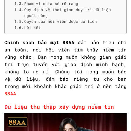
Phạm vi chia sẻ rõ ràng
Quy định về thời gian duy trì dữ liệu
người dùng
Quyền của hội viên được ưu tiên
Lời kết
Chính sách bảo mật 88AA
đảm bảo tiêu chí
an toàn, nơi hội viên tìm thấy niềm tin
vững chắc. Bạn mong muốn không gian giải
trí trực tuyến với giao dịch minh bạch,
không lo rò rỉ. Chúng tôi mong muốn bảo
vệ dữ liệu, đảm bảo riêng tư cho bạn
trong mỗi khoảnh khắc giải trí ở nền tảng
88AA
.
Dữ liệu thu thập xây dựng niềm tin