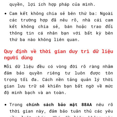
quyền, lợi ích hợp pháp của mình.
Cam kết không chia sẻ bên thứ ba: Ngoài
các trường hợp đã nêu rõ, nhà cái cam
kết không chia sẻ, bán hoặc trao đổi
thông tin cá nhân bạn với bất kỳ bên
thứ ba nào không liên quan.
Quy định về thời gian duy trì dữ liệu
người dùng
Mỗi dữ liệu đều có vòng đời rõ ràng nhằm
đảm bảo quyền riêng tư luôn được tôn
trọng tối đa. Cách nền tảng quản lý thời
gian lưu trữ sẽ khiến bạn bất ngờ về mức
độ minh bạch và an toàn.
Trong
chính sách bảo mật 88AA
nêu rõ
thời gian này, đảm bảo tuân thủ các yêu