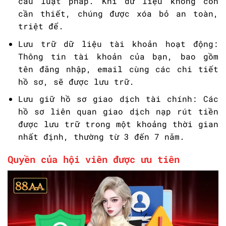
cầu luật pháp. Khi dữ liệu không còn
cần thiết, chúng được xóa bỏ an toàn,
triệt để.
Lưu trữ dữ liệu tài khoản hoạt động:
Thông tin tài khoản của bạn, bao gồm
tên đăng nhập, email cùng các chi tiết
hồ sơ, sẽ được lưu trữ.
Lưu giữ hồ sơ giao dịch tài chính: Các
hồ sơ liên quan giao dịch nạp rút tiền
được lưu trữ trong một khoảng thời gian
nhất định, thường từ 3 đến 7 năm.
Quyền của hội viên được ưu tiên