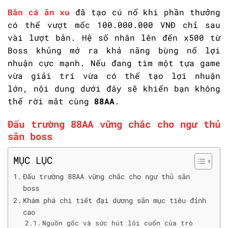
Bắn cá ăn xu
đã tạo cú nổ khi phần thưởng
có thể vượt mốc 100.000.000 VNĐ chỉ sau
vài lượt bắn. Hệ số nhân lên đến x500 từ
Boss khủng mở ra khả năng bùng nổ lợi
nhuận cực mạnh. Nếu đang tìm một tựa game
vừa giải trí vừa có thể tạo lợi nhuận
lớn, nội dung dưới đây sẽ khiến bạn không
thể rời mắt cùng
88AA
.
Đấu trường 88AA vững chắc cho ngư thủ
săn boss
MỤC LỤC
Đấu trường 88AA vững chắc cho ngư thủ săn
boss
Khám phá chi tiết đại dương săn mục tiêu đỉnh
cao
Nguồn gốc và sức hút lôi cuốn của trò