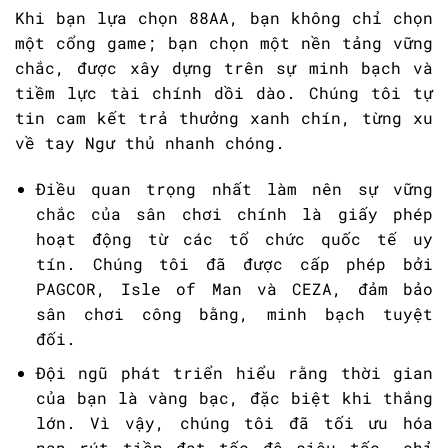
Khi bạn lựa chọn 88AA, bạn không chỉ chọn
một cổng game; bạn chọn một nền tảng vững
chắc, được xây dựng trên sự minh bạch và
tiềm lực tài chính dồi dào. Chúng tôi tự
tin cam kết trả thưởng xanh chín, từng xu
về tay Ngư thủ nhanh chóng.
Điều quan trọng nhất làm nên sự vững
chắc của sân chơi chính là giấy phép
hoạt động từ các tổ chức quốc tế uy
tín. Chúng tôi đã được cấp phép bởi
PAGCOR, Isle of Man và CEZA, đảm bảo
sân chơi công bằng, minh bạch tuyệt
đối.
Đội ngũ phát triển hiểu rằng thời gian
của bạn là vàng bạc, đặc biệt khi thắng
lớn. Vì vậy, chúng tôi đã tối ưu hóa
nạp rút tiền đạt tốc độ siêu tốc, chỉ