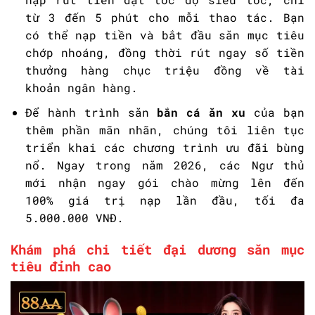
từ 3 đến 5 phút cho mỗi thao tác. Bạn
có thể nạp tiền và bắt đầu săn mục tiêu
chớp nhoáng, đồng thời rút ngay số tiền
thưởng hàng chục triệu đồng về tài
khoản ngân hàng.
Để hành trình săn
bắn cá ăn xu
của bạn
thêm phần mãn nhãn, chúng tôi liên tục
triển khai các chương trình ưu đãi bùng
nổ. Ngay trong năm 2026, các Ngư thủ
mới nhận ngay gói chào mừng lên đến
100% giá trị nạp lần đầu, tối đa
5.000.000 VNĐ.
Khám phá chi tiết đại dương săn mục
tiêu đỉnh cao