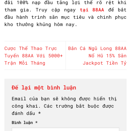
đãi 100% nạp đầu tăng lợi thế rõ rệt khi
tham gia. Truy cập ngay
tại 88AA
để bắt
đầu hành trình săn mục tiêu và chinh phục
kho thưởng khủng hôm nay.
Cược Thể Thao Trực
Bắn Cá Ngũ Long 88AA
Tuyến 88AA Với 5000+
Nổ Hũ 15% Săn
Trận Mỗi Tháng
Jackpot Tiền Tỷ
Để lại một bình luận
Email của bạn sẽ không được hiển thị
công khai.
Các trường bắt buộc được
đánh dấu
*
Bình luận
*