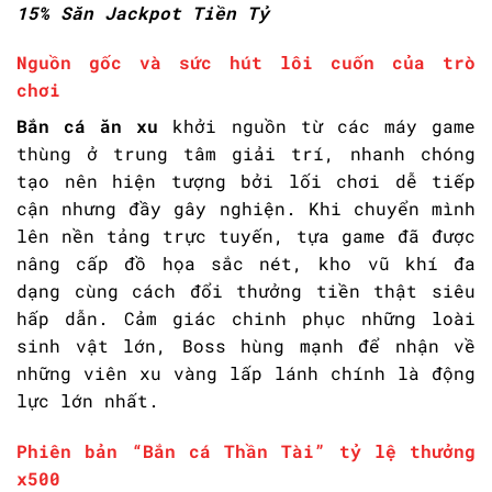
15% Săn Jackpot Tiền Tỷ
Nguồn gốc và sức hút lôi cuốn của trò
chơi
Bắn cá ăn xu
khởi nguồn từ các máy game
thùng ở trung tâm giải trí, nhanh chóng
tạo nên hiện tượng bởi lối chơi dễ tiếp
cận nhưng đầy gây nghiện. Khi chuyển mình
lên nền tảng trực tuyến, tựa game đã được
nâng cấp đồ họa sắc nét, kho vũ khí đa
dạng cùng cách đổi thưởng tiền thật siêu
hấp dẫn. Cảm giác chinh phục những loài
sinh vật lớn, Boss hùng mạnh để nhận về
những viên xu vàng lấp lánh chính là động
lực lớn nhất.
Phiên bản “Bắn cá Thần Tài” tỷ lệ thưởng
x500