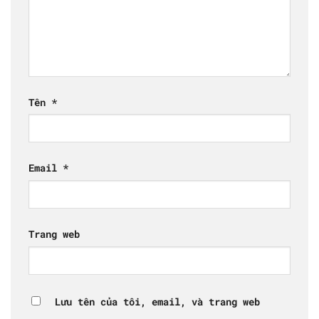
Tên
*
Email
*
Trang web
Lưu tên của tôi, email, và trang web