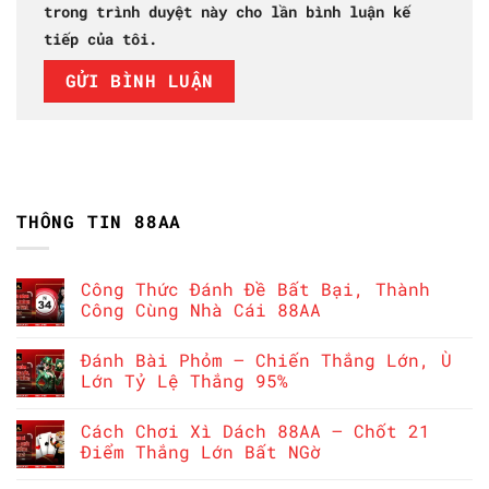
trong trình duyệt này cho lần bình luận kế
tiếp của tôi.
THÔNG TIN 88AA
Công Thức Đánh Đề Bất Bại, Thành
Công Cùng Nhà Cái 88AA
Đánh Bài Phỏm – Chiến Thắng Lớn, Ù
Lớn Tỷ Lệ Thắng 95%
Cách Chơi Xì Dách 88AA – Chốt 21
Điểm Thắng Lớn Bất NGờ