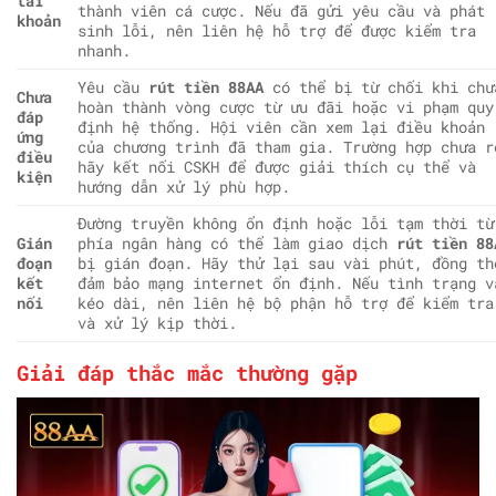
tài
thành viên cá cược. Nếu đã gửi yêu cầu và phát
khoản
sinh lỗi, nên liên hệ hỗ trợ để được kiểm tra
nhanh.
Yêu cầu
rút tiền 88AA
có thể bị từ chối khi chư
Chưa
hoàn thành vòng cược từ ưu đãi hoặc vi phạm quy
đáp
định hệ thống. Hội viên cần xem lại điều khoản
ứng
của chương trình đã tham gia. Trường hợp chưa r
điều
hãy kết nối CSKH để được giải thích cụ thể và
kiện
hướng dẫn xử lý phù hợp.
Đường truyền không ổn định hoặc lỗi tạm thời từ
Gián
phía ngân hàng có thể làm giao dịch
rút tiền 88
đoạn
bị gián đoạn. Hãy thử lại sau vài phút, đồng th
kết
đảm bảo mạng internet ổn định. Nếu tình trạng v
nối
kéo dài, nên liên hệ bộ phận hỗ trợ để kiểm tra
và xử lý kịp thời.
Giải đáp thắc mắc thường gặp