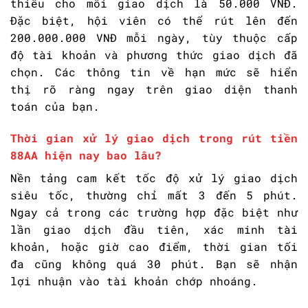
thiểu cho mỗi giao dịch là 50.000 VNĐ.
Đặc biệt, hội viên có thể rút lên đến
200.000.000 VNĐ mỗi ngày, tùy thuộc cấp
độ tài khoản và phương thức giao dịch đã
chọn. Các thông tin về hạn mức sẽ hiển
thị rõ ràng ngay trên giao diện thanh
toán của bạn.
Thời gian xử lý giao dịch trong rút tiền
88AA hiện nay bao lâu?
Nền tảng cam kết tốc độ xử lý giao dịch
siêu tốc, thường chỉ mất 3 đến 5 phút.
Ngay cả trong các trường hợp đặc biệt như
lần giao dịch đầu tiên, xác minh tài
khoản, hoặc giờ cao điểm, thời gian tối
đa cũng không quá 30 phút. Bạn sẽ nhận
lợi nhuận vào tài khoản chớp nhoáng.