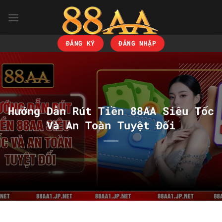
Bỏ
qua
nội
dung
ĐĂNG KÝ
ĐĂNG NHẬP
Hướng Dẫn Rút Tiền 88AA Siêu Tốc
Và An Toàn Tuyệt Đối