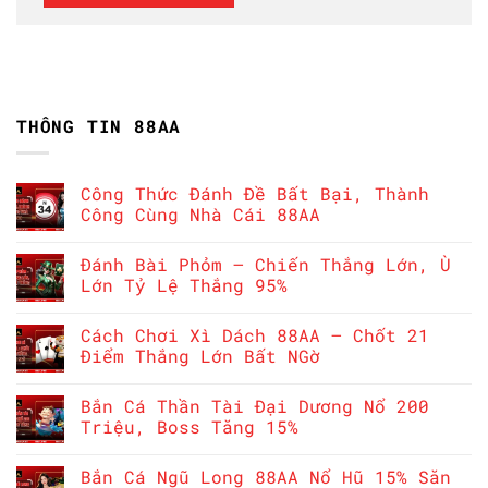
THÔNG TIN 88AA
Công Thức Đánh Đề Bất Bại, Thành
Công Cùng Nhà Cái 88AA
Đánh Bài Phỏm – Chiến Thắng Lớn, Ù
Lớn Tỷ Lệ Thắng 95%
Cách Chơi Xì Dách 88AA – Chốt 21
Điểm Thắng Lớn Bất NGờ
Bắn Cá Thần Tài Đại Dương Nổ 200
Triệu, Boss Tăng 15%
Bắn Cá Ngũ Long 88AA Nổ Hũ 15% Săn