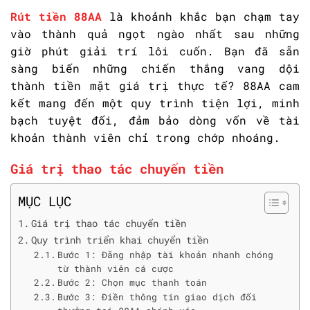
Rút tiền 88AA
là khoảnh khắc bạn chạm tay
vào thành quả ngọt ngào nhất sau những
giờ phút giải trí lôi cuốn. Bạn đã sẵn
sàng biến những chiến thắng vang dội
thành tiền mặt giá trị thực tế? 88AA cam
kết mang đến một quy trình tiện lợi, minh
bạch tuyệt đối, đảm bảo dòng vốn về tài
khoản thành viên chỉ trong chớp nhoáng.
Giá trị thao tác chuyển tiền
MỤC LỤC
Giá trị thao tác chuyển tiền
Quy trình triển khai chuyển tiền
Bước 1: Đăng nhập tài khoản nhanh chóng
từ thành viên cá cược
Bước 2: Chọn mục thanh toán
Bước 3: Điền thông tin giao dịch đổi