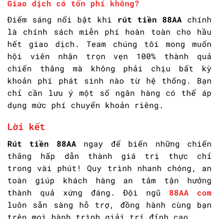
Giao dịch có tốn phí không?
Điểm sáng nổi bật khi
rút tiền 88AA
chính
là chính sách miễn phí hoàn toàn cho hầu
hết giao dịch. Team chúng tôi mong muốn
hội viên nhận trọn vẹn 100% thành quả
chiến thắng mà không phải chịu bất kỳ
khoản phí phát sinh nào từ hệ thống. Bạn
chỉ cần lưu ý một số ngân hàng có thể áp
dụng mức phí chuyển khoản riêng.
Lời kết
Rút tiền 88AA
ngay để biến những chiến
thắng hấp dẫn thành giá trị thực chỉ
trong vài phút! Quy trình nhanh chóng, an
toàn giúp khách hàng an tâm tận hưởng
thành quả xứng đáng. Đội ngũ
88AA com
luôn sẵn sàng hỗ trợ, đồng hành cùng bạn
trên mọi hành trình giải trí đỉnh cao.