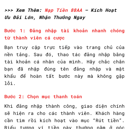
>>> Xem Thêm:
Nạp Tiền 88AA
– Kích Hoạt
Ưu Đãi Lớn, Nhận Thưởng Ngay
Bước 1: Đăng nhập tài khoản nhanh chóng
từ thành viên cá cược
Bạn truy cập trực tiếp vào trang chủ của
nền tảng. Sau đó, thao tác đăng nhập bằng
tài khoản cá nhân của mình. Hãy chắc chắn
bạn đã nhập đúng tên đăng nhập và mật
khẩu để hoàn tất bước này mà không gặp
lỗi.
Bước 2: Chọn mục thanh toán
Khi đăng nhập thành công, giao diện chính
sẽ hiện ra cho các thành viên. Khách hàng
cần tìm rồi kích hoạt vào mục “Rút tiền”.
Biểu tượng ví tiền này thường nằm ở góc