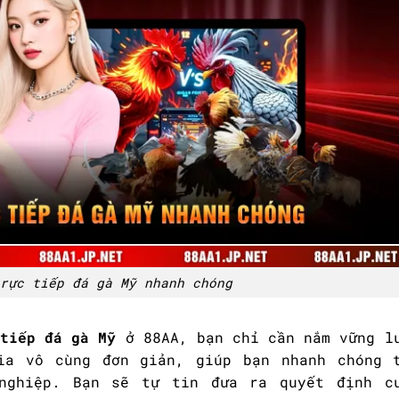
rực tiếp đá gà Mỹ nhanh chóng
tiếp đá gà Mỹ
ở 88AA, bạn chỉ cần nắm vững l
ia vô cùng đơn giản, giúp bạn nhanh chóng 
nghiệp. Bạn sẽ tự tin đưa ra quyết định c