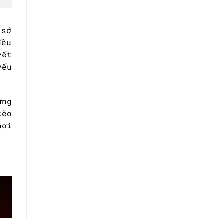
 sở
đều
yết
yếu
ừng
kèo
hơi