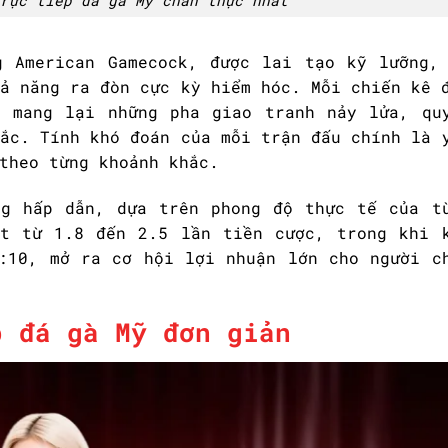
rực tiếp đá gà Mỹ chân thực nhất
g American Gamecock, được lai tạo kỹ lưỡng,
ả năng ra đòn cực kỳ hiểm hóc. Mỗi chiến kê 
, mang lại những pha giao tranh nảy lửa, qu
ắc. Tính khó đoán của mỗi trận đấu chính là 
theo từng khoảnh khắc.
ng hấp dẫn, dựa trên phong độ thực tế của t
ạt từ 1.8 đến 2.5 lần tiền cược, trong khi 
:10, mở ra cơ hội lợi nhuận lớn cho người c
p đá gà Mỹ đơn giản