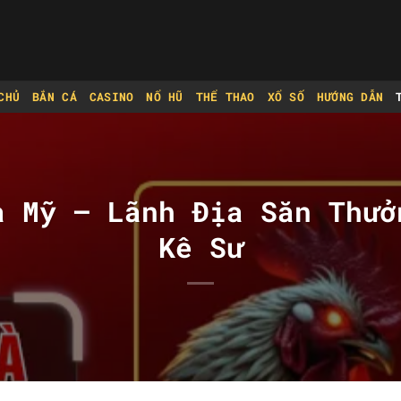
CHỦ
BẮN CÁ
CASINO
NỔ HŨ
THỂ THAO
XỔ SỐ
HƯỚNG DẪN
à Mỹ – Lãnh Địa Săn Thưở
Kê Sư