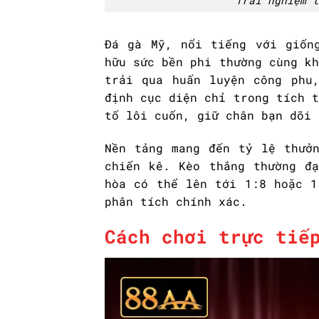
Trải nghiệm t
Đá gà Mỹ, nổi tiếng với giốn
hữu sức bền phi thường cùng kh
trải qua huấn luyện công phu
định cục diện chỉ trong tích t
tố lôi cuốn, giữ chân bạn dõi 
Nền tảng mang đến tỷ lệ thưở
chiến kê. Kèo thắng thường đ
hòa có thể lên tới 1:8 hoặc 1
phân tích chính xác.
Cách chơi trực tiế