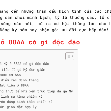
mang đến những trận đấu kịch tính của các ch
g sân chơi minh bạch, tỷ lệ thưởng cao, tổ c
 sóng sắc nét, mở ra cơ hội thắng lớn cho 
Đăng ký hôm nay nhận gói ưu đãi cực hấp dẫn!
 ở 88AA có gì độc đáo
à Mỹ ở 88AA có gì độc đáo
 tiếp đá gà Mỹ đơn giản
cược cơ bản
 điểm xác định thắng
đặt tiền ở 88AA
ng thực tế khi xem trực tiếp đá gà Mỹ
 lịch sử từng chiến kê
vóc dáng tinh thần chiến kê
hời gian đặt hợp lý