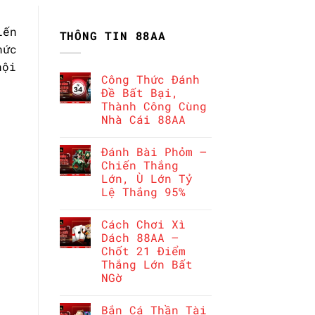
iến
THÔNG TIN 88AA
hức
hội
Công Thức Đánh
Đề Bất Bại,
Thành Công Cùng
Nhà Cái 88AA
Đánh Bài Phỏm –
Chiến Thắng
Lớn, Ù Lớn Tỷ
Lệ Thắng 95%
Cách Chơi Xì
Dách 88AA –
Chốt 21 Điểm
Thắng Lớn Bất
NGờ
Bắn Cá Thần Tài