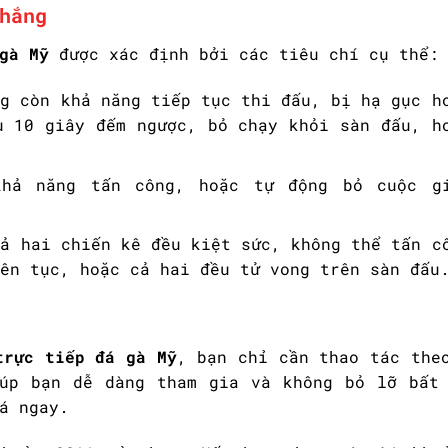
hắng
gà Mỹ
được xác định bởi các tiêu chí cụ thể:
ng còn khả năng tiếp tục thi đấu, bị hạ gục h
u 10 giây đếm ngược, bỏ chạy khỏi sàn đấu, h
khả năng tấn công, hoặc tự động bỏ cuộc g
cả hai chiến kê đều kiệt sức, không thể tấn c
ên tục, hoặc cả hai đều tử vong trên sàn đấu
trực tiếp đá gà Mỹ
, bạn chỉ cần thao tác the
iúp bạn dễ dàng tham gia và không bỏ lỡ bất
á ngay.