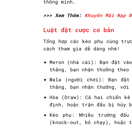
thông minh.
>>> Xem Thêm:
Khuyến Mãi Nạp Đ
Luật đặt cược cơ bản
Tổng hợp các kèo phụ cùng trự
cách tham gia dễ dàng nhé!
Meron (nhà cái): Bạn đặt và
thắng, bạn nhận thưởng theo 
Wala (người chơi): Bạn đặt
thắng, bạn nhận thưởng, với 
Hòa (Draw): Cả hai chiến kê
định, hoặc trận đấu bị hủy b
Kèo phụ: Nhiều trường đấu
(knock-out, bỏ chạy), hoặc t