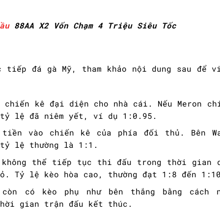
ầu
88AA X2 Vốn Chạm 4 Triệu Siêu Tốc
c tiếp đá gà Mỹ, tham khảo nội dung sau để v
o chiến kê đại diện cho nhà cái. Nếu Meron ch
tỷ lệ đã niêm yết, ví dụ 1:0.95.
 tiền vào chiến kê của phía đối thủ. Bên W
tỷ lệ thường là 1:1.
 không thể tiếp tục thi đấu trong thời gian 
ỏ. Tỷ lệ kèo hòa cao, thường đạt 1:8 đến 1:1
 còn có kèo phụ như bên thắng bằng cách 
hời gian trận đấu kết thúc.