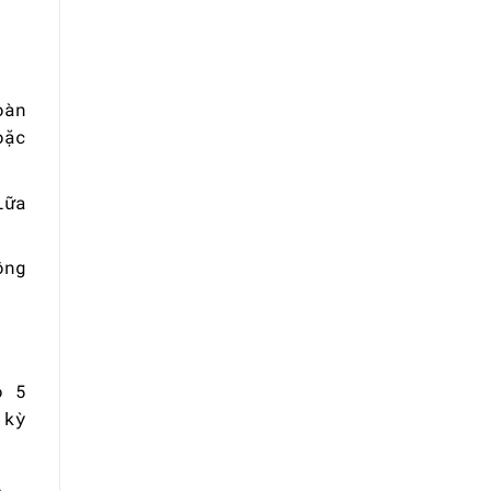
oàn
oặc
iữa
ông
.
o 5
 kỳ